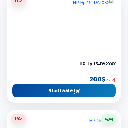
-11%
HP Hp 15-DY2XXX
200$
225$
إضافة للسلة
جديد
-14%