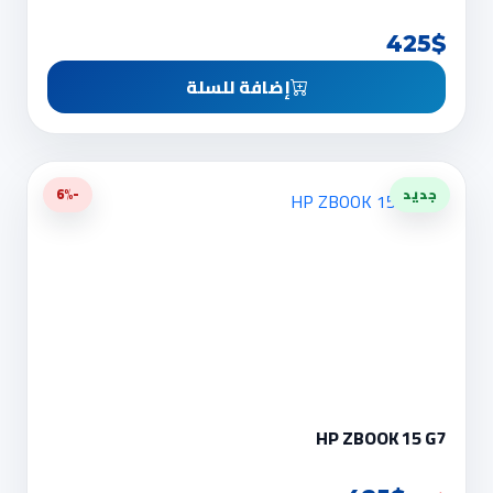
425$
إضافة للسلة
جديد
-6%
HP ZBOOK 15 G7