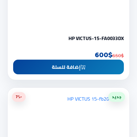
HP VICTUS-15-FA0033DX
600$
650$
إضافة للسلة
جديد
-7%