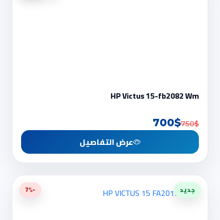
HP Victus 15-fb2082 Wm
700$
750$
عرض التفاصيل
جديد
-7%