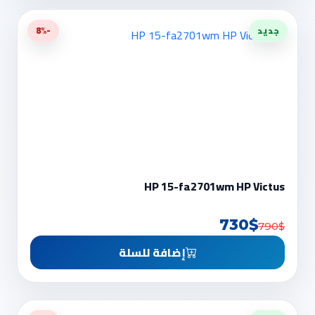
جديد
-8%
HP 15-fa2701wm HP Victus
730$
790$
إضافة للسلة