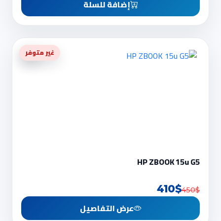
إضافة للسلة
-9%
غير متوفر
HP ZBOOK 15u G5
410$
450$
عرض التفاصيل