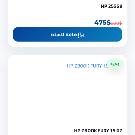
HP 255G8
475$
500$
إضافة للسلة
جديد
HP ZBOOK FURY 15 G7