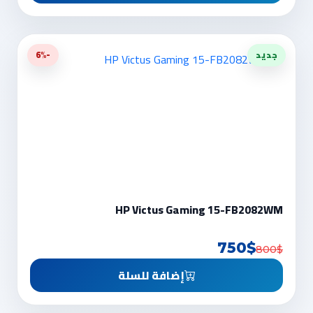
جديد
-6%
HP Victus Gaming 15-FB2082WM
750$
800$
إضافة للسلة