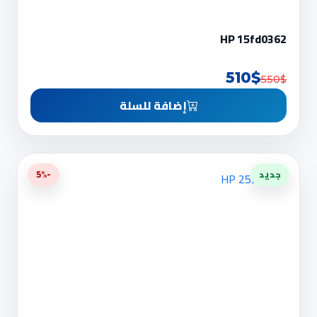
HP 15fd0362
510$
550$
إضافة للسلة
جديد
-5%