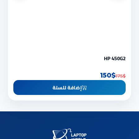
HP 450G2
150$
175$
إضافة للسلة