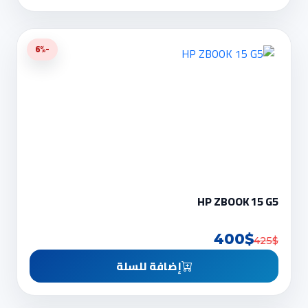
-6%
HP ZBOOK 15 G5
400$
425$
إضافة للسلة