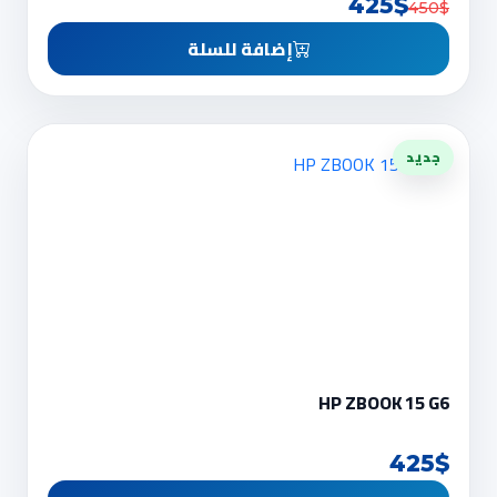
425$
450$
إضافة للسلة
جديد
HP ZBOOK 15 G6
425$