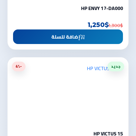
HP ENVY 17-DA000
1,250$
1,300$
إضافة للسلة
جديد
-4%
HP VICTUS 15