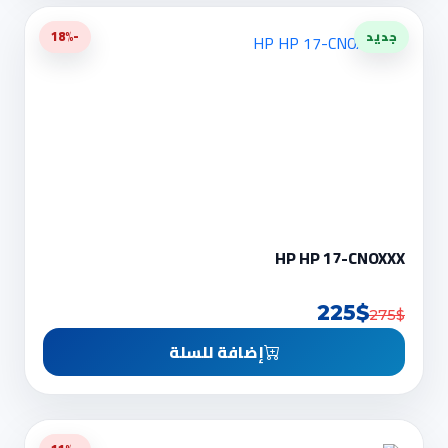
جديد
-18%
HP HP 17-CNOXXX
225$
275$
إضافة للسلة