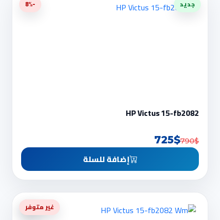
جديد
-8%
HP Victus 15-fb2082
725$
790$
إضافة للسلة
-7%
غير متوفر