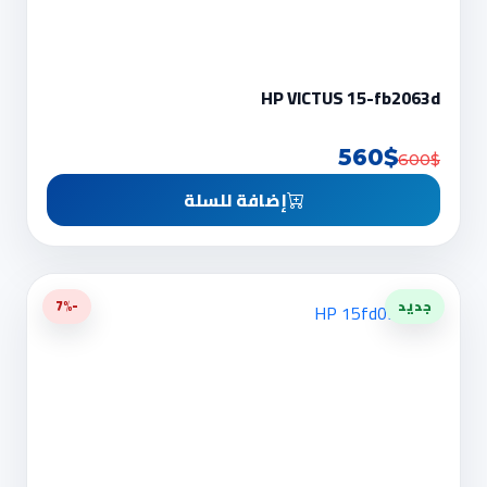
HP VICTUS 15-fb2063d
560$
600$
إضافة للسلة
جديد
-7%