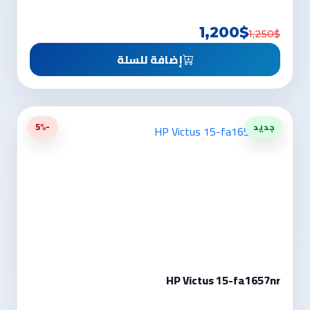
1,200$
1,250$
إضافة للسلة
جديد
-5%
HP Victus 15-fa1657nr