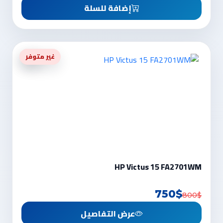
إضافة للسلة
-6%
غير متوفر
HP Victus 15 FA2701WM
750$
800$
عرض التفاصيل