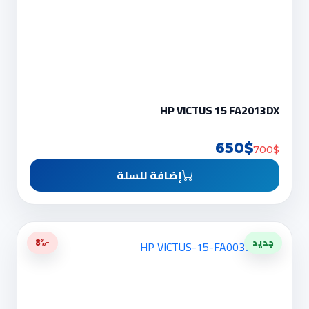
HP VICTUS 15 FA2013DX
650$
700$
إضافة للسلة
جديد
-8%