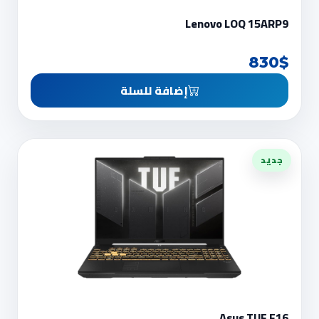
Lenovo LOQ 15ARP9
830$
إضافة للسلة
جديد
Asus TUF F16