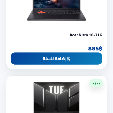
Acer Nitro 16-71G
885$
إضافة للسلة
جديد