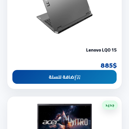
Lenovo LQO 15
885$
إضافة للسلة
جديد