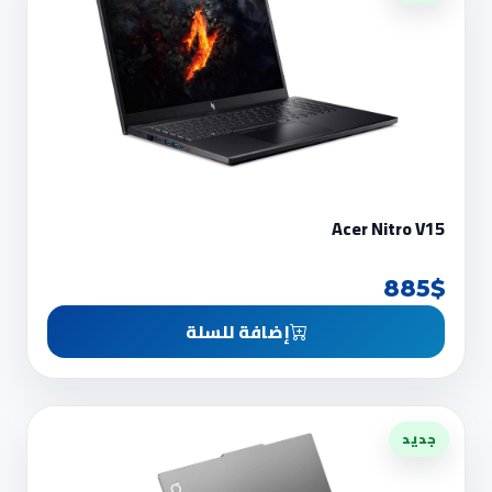
Acer Nitro V15
885$
إضافة للسلة
جديد