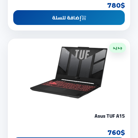
780$
إضافة للسلة
جديد
Asus TUF A15
760$