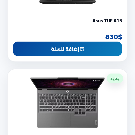
Asus TUF A15
830$
إضافة للسلة
جديد