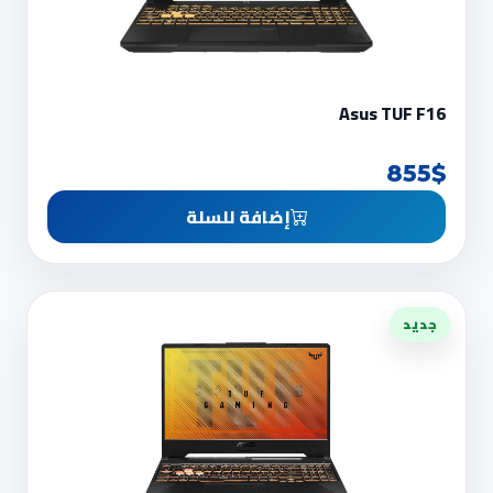
Asus TUF F16
855$
إضافة للسلة
جديد