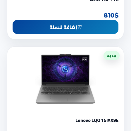
810$
إضافة للسلة
جديد
Lenovo LQO 15IAX9E