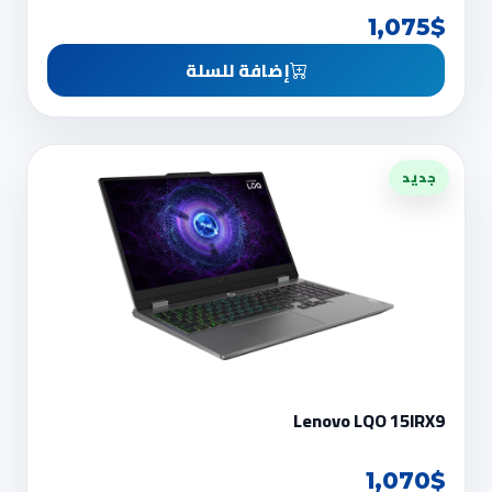
1,075$
إضافة للسلة
جديد
Lenovo LQO 15IRX9
1,070$