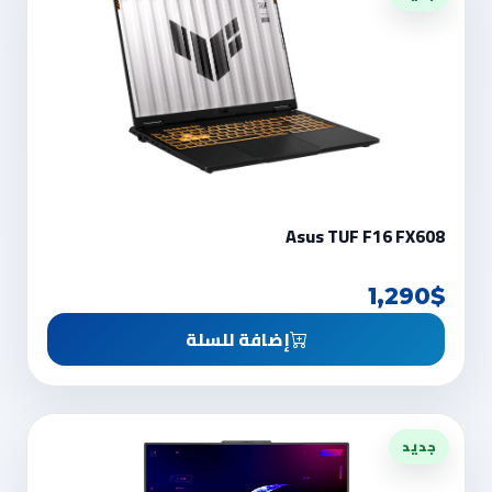
Asus TUF F16 FX608
1,290$
إضافة للسلة
جديد