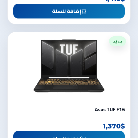
إضافة للسلة
جديد
Asus TUF F16
1,370$