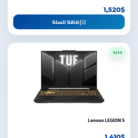
1,520$
إضافة للسلة
جديد
Lenovo LEGION 5
1,410$