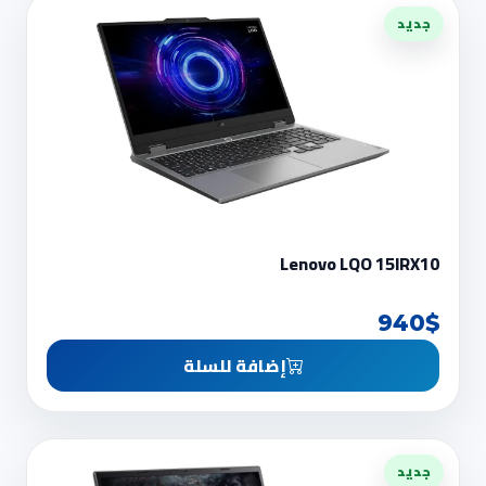
جديد
Lenovo LQO 15IRX10
940$
إضافة للسلة
جديد