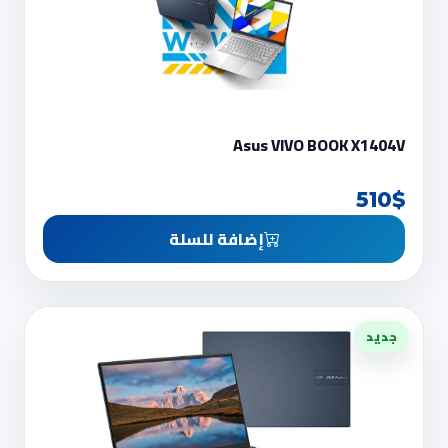
Asus VIVO BOOK X1404V
510$
إضافة للسلة
جديد