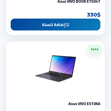
Asus VIVO BOOK E1504T
330$
إضافة للسلة
جديد
Asus VIVO E510KA