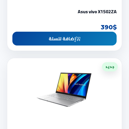
Asus vivo X1502ZA
390$
إضافة للسلة
جديد