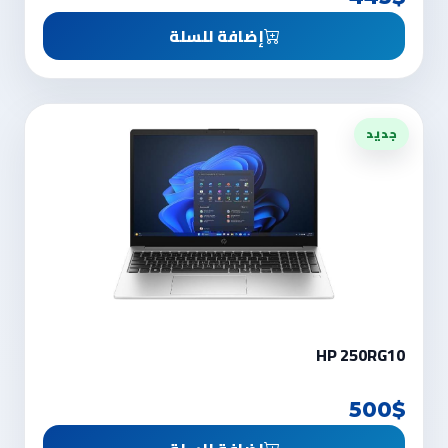
إضافة للسلة
جديد
HP 250RG10
500$