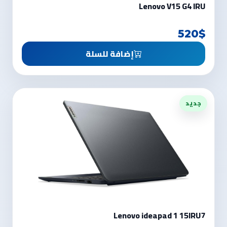
Lenovo V15 G4 IRU
520$
إضافة للسلة
جديد
Lenovo ideapad 1 15IRU7