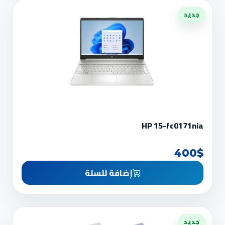
جديد
HP 15-fc0171nia
400$
إضافة للسلة
جديد