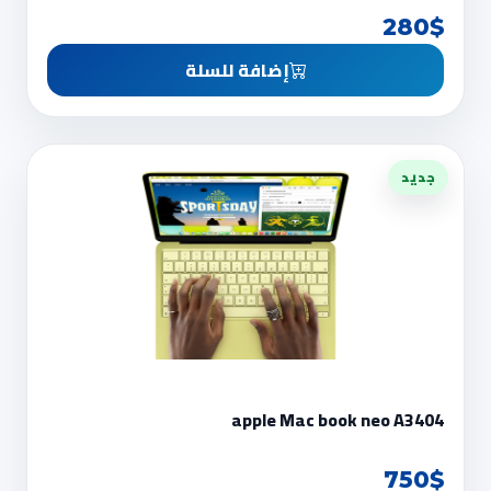
280$
إضافة للسلة
جديد
apple Mac book neo A3404
750$