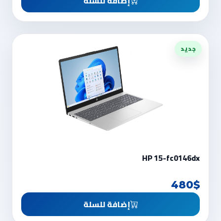
إضافة للسلة
جديد
HP 15-fc0146dx
480$
إضافة للسلة