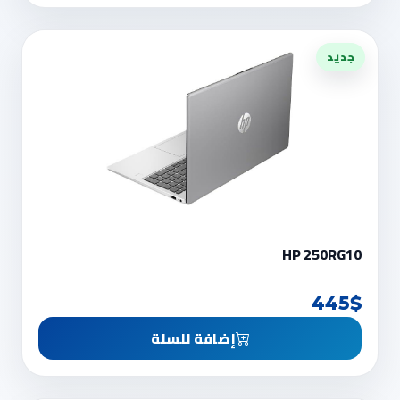
جديد
HP 250RG10
445$
إضافة للسلة