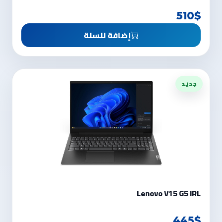
510$
إضافة للسلة
جديد
Lenovo V15 G5 IRL
445$