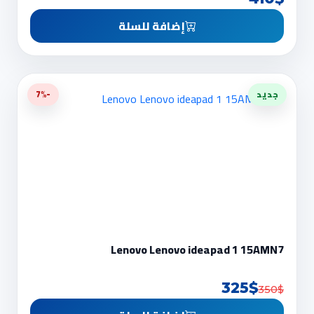
إضافة للسلة
جديد
-7%
Lenovo Lenovo ideapad 1 15AMN7
325$
350$