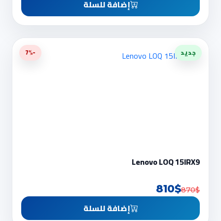
إضافة للسلة
جديد
-7%
Lenovo LOQ 15IRX9
810$
870$
إضافة للسلة