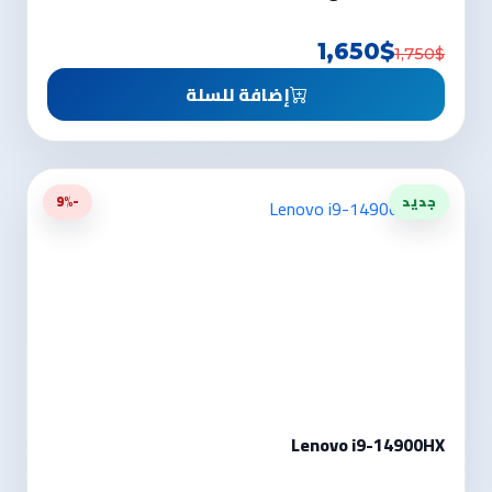
1,650$
1,750$
إضافة للسلة
جديد
-9%
Lenovo i9-14900HX