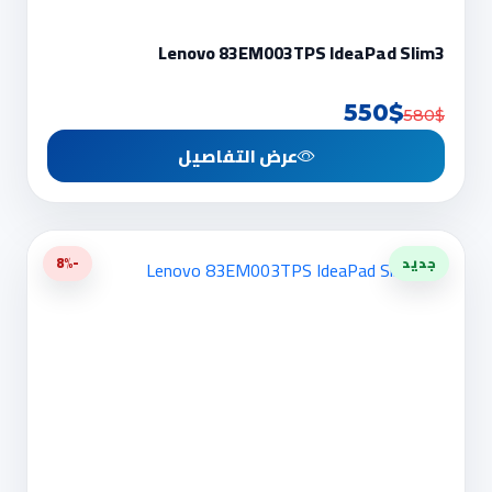
Lenovo 83EM003TPS IdeaPad Slim3
550$
580$
عرض التفاصيل
جديد
-8%