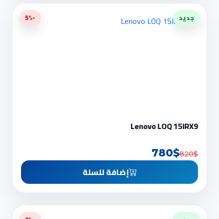
جديد
-5%
Lenovo LOQ 15IRX9
780$
820$
إضافة للسلة