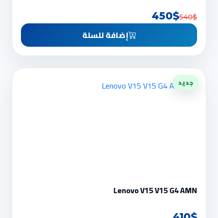
450$
540$
إضافة للسلة
جديد
Lenovo V15 V15 G4 AMN
410$