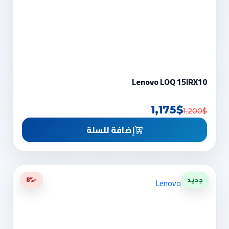
Lenovo LOQ 15IRX10
1,175$
1,200$
إضافة للسلة
جديد
-8%