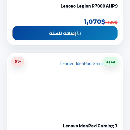
Lenovo Legion R7000 AHP9
1,070$
1,120$
إضافة للسلة
جديد
-5%
Lenovo IdeaPad Gaming 3