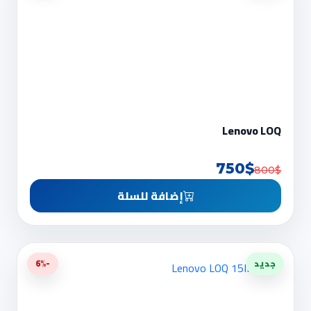
Lenovo LOQ
750$
800$
إضافة للسلة
جديد
-6%