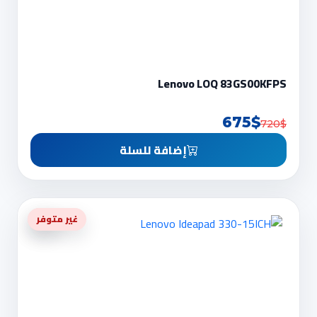
Lenovo LOQ 83GS00KFPS
675$
720$
إضافة للسلة
-4%
غير متوفر