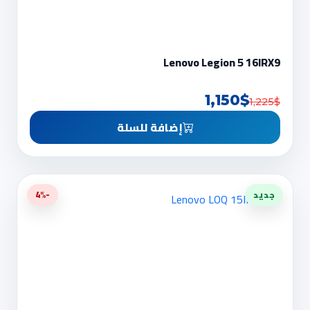
Lenovo Legion 5 16IRX9
1,150$
1,225$
إضافة للسلة
جديد
-4%