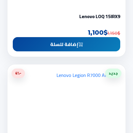
Lenovo LOQ 15IRX9
1,100$
1,150$
إضافة للسلة
جديد
-4%