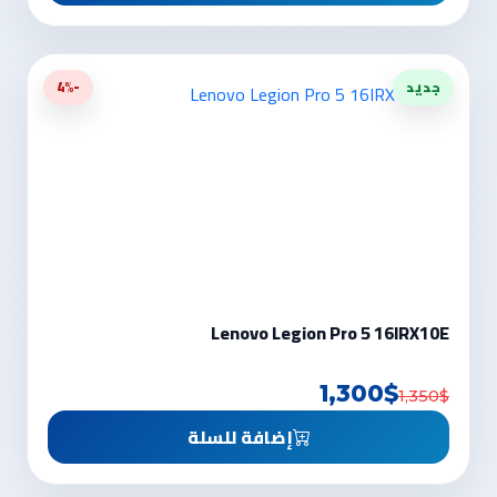
جديد
-4%
Lenovo Legion Pro 5 16IRX10E
1,300$
1,350$
إضافة للسلة