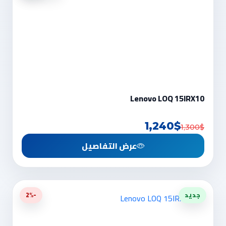
Lenovo LOQ 15IRX10
1,240$
1,300$
عرض التفاصيل
جديد
-2%