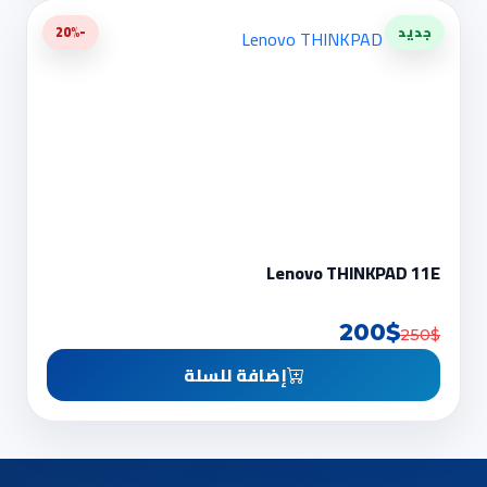
جديد
-20%
Lenovo THINKPAD 11E
200$
250$
إضافة للسلة