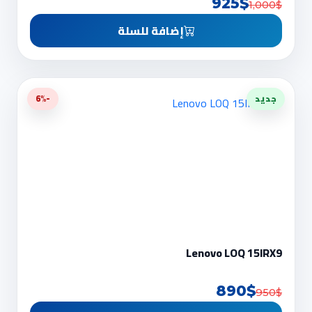
925$
1,000$
إضافة للسلة
جديد
-6%
Lenovo LOQ 15IRX9
890$
950$