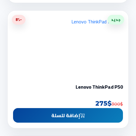
جديد
-8%
Lenovo ThinkPad P50
275$
300$
إضافة للسلة