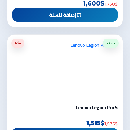
1,600$
1,750$
إضافة للسلة
جديد
-4%
Lenovo Legion Pro 5
1,515$
1,575$