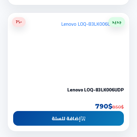
جديد
-7%
Lenovo LOQ-83LK006UDP
790$
850$
إضافة للسلة