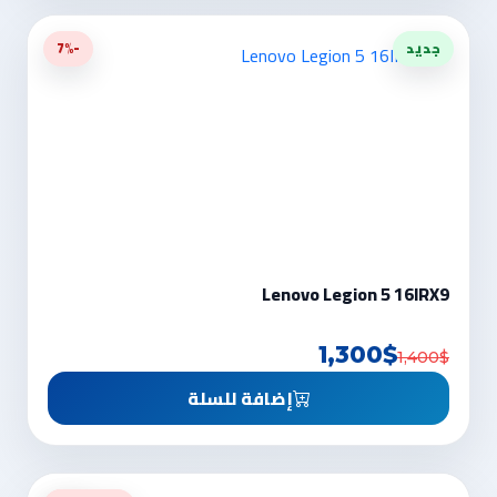
جديد
-7%
Lenovo Legion 5 16IRX9
1,300$
1,400$
إضافة للسلة