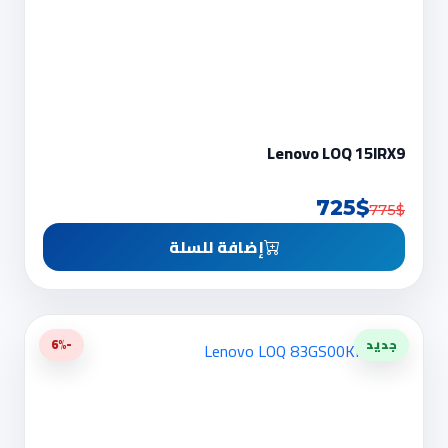
Lenovo LOQ 15IRX9
725$
775$
إضافة للسلة
جديد
-6%