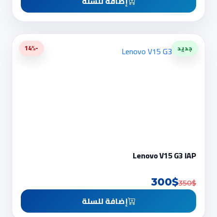
إضافة للسلة
جديد
-14%
Lenovo V15 G3 IAP
300$
350$
إضافة للسلة