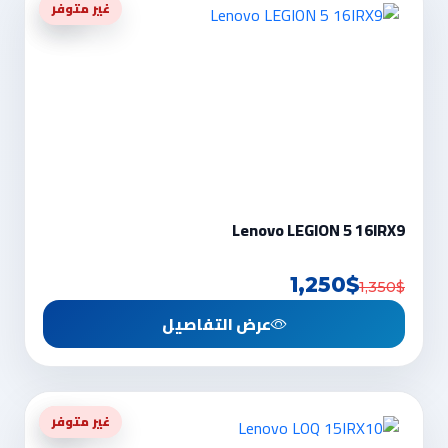
-7%
غير متوفر
Lenovo LEGION 5 16IRX9
1,250$
1,350$
عرض التفاصيل
-5%
غير متوفر