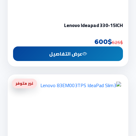
Lenovo Ideapad 330-15ICH
600$
625$
عرض التفاصيل
-5%
غير متوفر