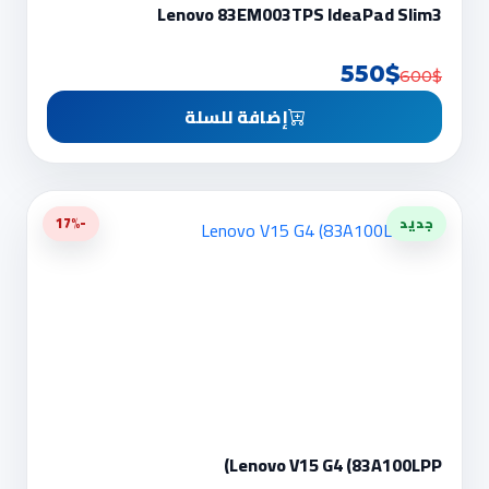
Lenovo 83EM003TPS IdeaPad Slim3
550$
600$
إضافة للسلة
جديد
-17%
Lenovo V15 G4 (83A100LPP)