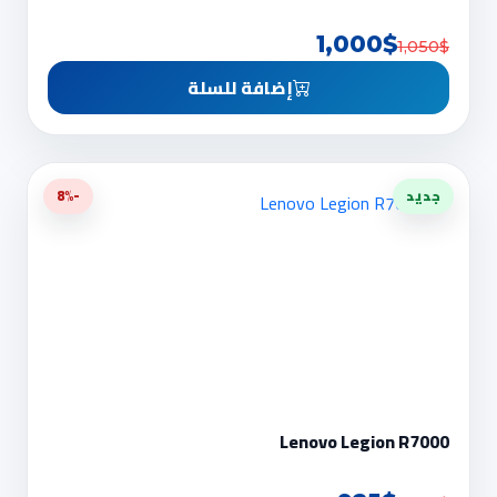
1,000$
1,050$
إضافة للسلة
جديد
-8%
Lenovo Legion R7000