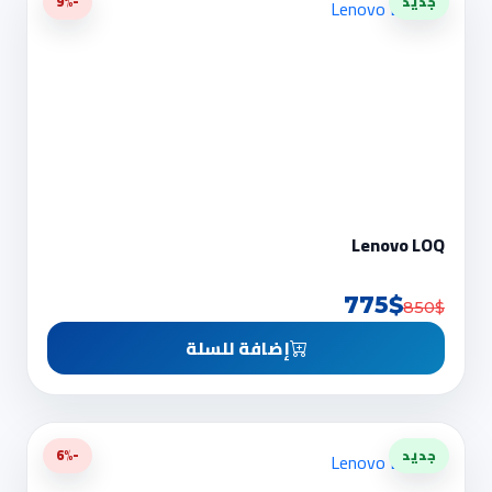
جديد
-9%
Lenovo LOQ
775$
850$
إضافة للسلة
جديد
-6%