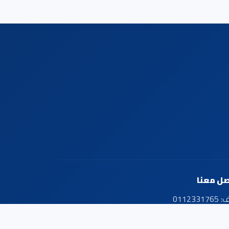
صل معنا
ف:
0112331765
يل:
قسم اللابتوب : 0936172905 -