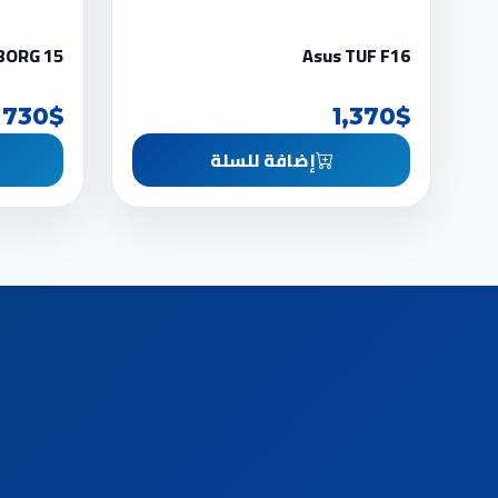
BORG 15
Asus TUF F16
730$
1,370$
إضافة للسلة