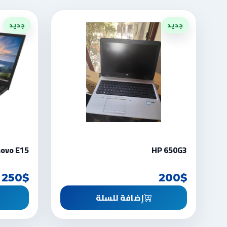
جديد
جديد
ovo E15
HP 650G3
250$
200$
إضافة للسلة