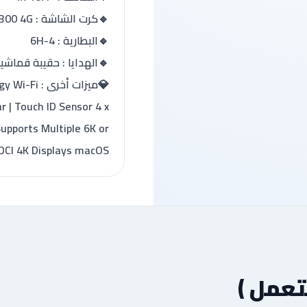
💎ميزات أخر
r | Touch ID Sensor 4 x
upports Multiple 6K or
DCI 4K Displays macOS
تعمل )