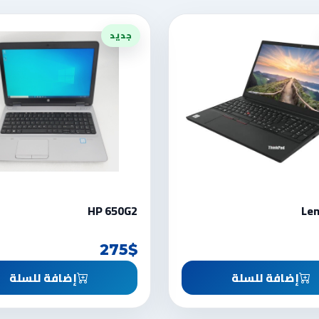
جديد
HP 650G2
Len
275$
إضافة للسلة
إضافة للسلة