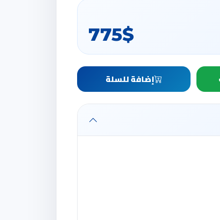
775$
إضافة للسلة